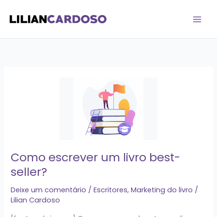
Ir
para
o
conteúdo
Como
escrever
um
livro
best-
seller?
Como escrever um livro best-
seller?
Deixe um comentário
/
Escritores
,
Marketing do livro
/
Lilian Cardoso