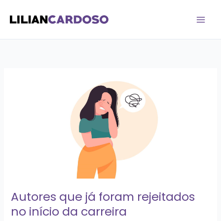
Ir
para
o
conteúdo
Autores
que
já
foram
rejeitados
no
início
da
carreira
Autores que já foram rejeitados
no início da carreira