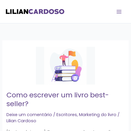
Ir
para
o
conteúdo
Como
escrever
um
livro
best-
seller?
Como escrever um livro best-
seller?
Deixe um comentário
/
Escritores
,
Marketing do livro
/
Lilian Cardoso