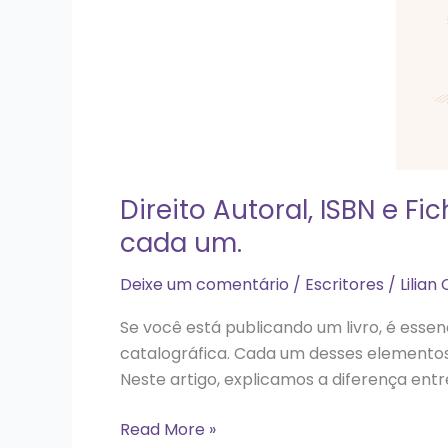
a
importância
de
cada
um.
Direito Autoral, ISBN e F
cada um.
Deixe um comentário
/
Escritores
/
Lilian
Se você está publicando um livro, é essen
catalográfica. Cada um desses elementos
Neste artigo, explicamos a diferença entr
Read More »