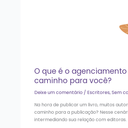
o
melhor
caminho
para
você?
O que é o agenciamento l
caminho para você?
Deixe um comentário
/
Escritores
,
Sem ca
Na hora de publicar um livro, muitos aut
caminho para a publicação? Nesse cenári
intermediando sua relação com editoras.