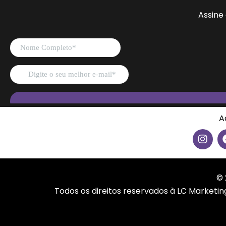
Assine
A
I
n
s
t
a
© 
g
Todos os direitos reservados à LC Marketi
r
a
m