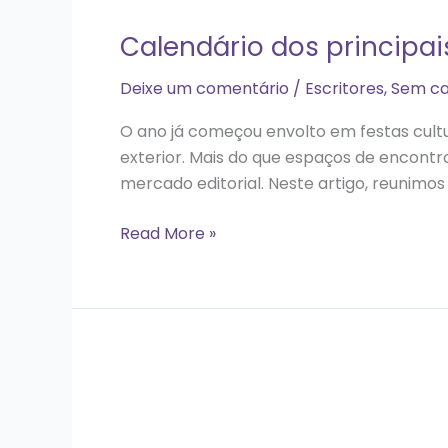
Calendário dos principais
Deixe um comentário
/
Escritores
,
Sem ca
O ano já começou envolto em festas cultura
exterior. Mais do que espaços de encontro
mercado editorial. Neste artigo, reunimos 
Read More »
O
que
é
o