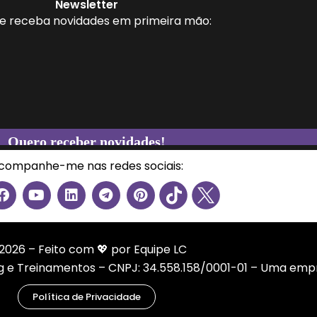
Newsletter
 e receba novidades em primeira mão:
companhe-me nas redes sociais:
F
Y
L
T
P
a
o
i
e
i
c
u
n
l
n
e
t
k
e
t
b
u
e
g
e
2026 – Feito com 💖 por Equipe LC
o
b
d
r
r
ng e Treinamentos – CNPJ: 34.558.158/0001-01 – Uma emp
o
e
i
a
e
k
n
m
s
Política de Privacidade
t