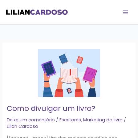
Ir
para
o
conteúdo
Como
divulgar
um
livro?
Como divulgar um livro?
Deixe um comentário
/
Escritores
,
Marketing do livro
/
Lilian Cardoso
[featured_image] Um dos maiores desafios dos