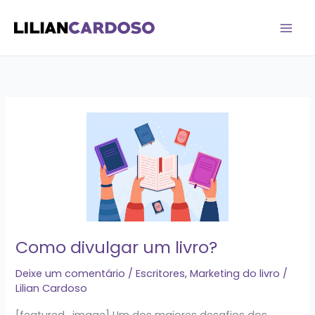
Ir
para
o
conteúdo
Como
divulgar
um
livro?
Como divulgar um livro?
Deixe um comentário
/
Escritores
,
Marketing do livro
/
Lilian Cardoso
[featured_image] Um dos maiores desafios dos