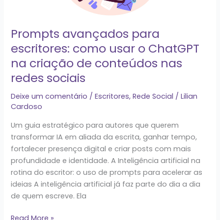
ChatGPT
na
Prompts avançados para
criação
de
escritores: como usar o ChatGPT
conteúdos
na criação de conteúdos nas
nas
redes sociais
redes
sociais
Deixe um comentário
/
Escritores
,
Rede Social
/
Lilian
Cardoso
Um guia estratégico para autores que querem
transformar IA em aliada da escrita, ganhar tempo,
fortalecer presença digital e criar posts com mais
profundidade e identidade. A Inteligência artificial na
rotina do escritor: o uso de prompts para acelerar as
ideias A inteligência artificial já faz parte do dia a dia
de quem escreve. Ela
Read More »