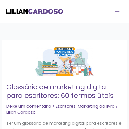
Ir
para
o
conteúdo
Glossário
de
marketing
digital
para escritores:
60
Glossário de marketing digital
termos
para escritores: 60 termos úteis
úteis
Deixe um comentário
/
Escritores
,
Marketing do livro
/
Lilian Cardoso
Ter um glossário de marketing digital para escritores é