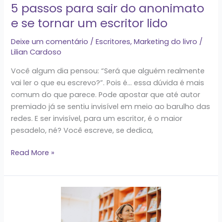
e
5 passos para sair do anonimato
se
e se tornar um escritor lido
tornar
um
Deixe um comentário
/
Escritores
,
Marketing do livro
/
escritor
Lilian Cardoso
lido
Você algum dia pensou: “Será que alguém realmente
vai ler o que eu escrevo?”. Pois é… essa dúvida é mais
comum do que parece. Pode apostar que até autor
premiado já se sentiu invisível em meio ao barulho das
redes. E ser invisível, para um escritor, é o maior
pesadelo, né? Você escreve, se dedica,
Read More »
Como
divulgar
seu