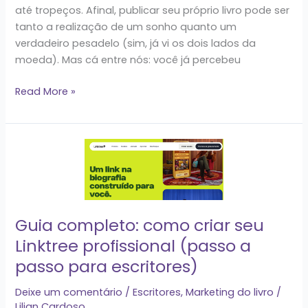
até tropeços. Afinal, publicar seu próprio livro pode ser
tanto a realização de um sonho quanto um
verdadeiro pesadelo (sim, já vi os dois lados da
moeda). Mas cá entre nós: você já percebeu
Read More »
Guia
completo:
como
criar
seu
Guia completo: como criar seu
Linktree
Linktree profissional (passo a
profissional
(passo
passo para escritores)
a
Deixe um comentário
/
Escritores
,
Marketing do livro
/
passo
Lilian Cardoso