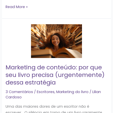
Read More »
Marketing
de
conteúdo:
por
que
seu
livro
Marketing de conteúdo: por que
precisa
seu livro precisa (urgentemente)
(urgentemente)
dessa estratégia
dessa
estratégia
3 Comentários
/
Escritores
,
Marketing do livro
/
Lilian
Cardoso
Uma das maiores dores de um escritor não é
escrever… O silêncio em torno de um livro raramente