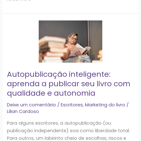
Autopublicação
inteligente:
aprenda
a
publicar
seu
livro
Autopublicação inteligente:
com
aprenda a publicar seu livro com
qualidade
qualidade e autonomia
e
autonomia
Deixe um comentário
/
Escritores
,
Marketing do livro
/
Lilian Cardoso
Para alguns escritores, a autopublicação (ou
publicação independente) soa como liberdade total.
Para outros, um labirinto cheio de escolhas, riscos e