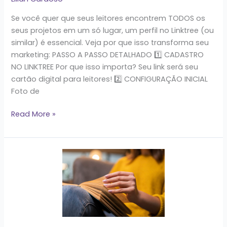
para
escritores)
Se você quer que seus leitores encontrem TODOS os
seus projetos em um só lugar, um perfil no Linktree (ou
similar) é essencial. Veja por que isso transforma seu
marketing: PASSO A PASSO DETALHADO 1️⃣ CADASTRO
NO LINKTREE Por que isso importa? Seu link será seu
cartão digital para leitores! 2️⃣ CONFIGURAÇÃO INICIAL
Foto de
Read More »
5
passos
para
sair
do
anonimato