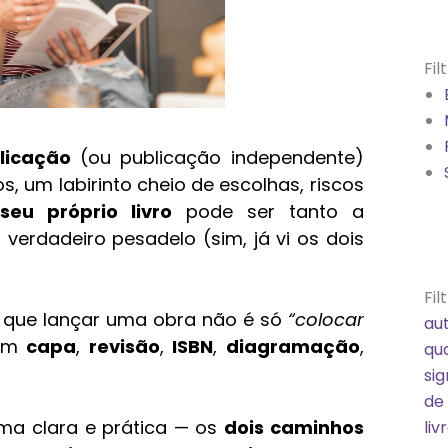
Fil
licação
(ou publicação independente)
s, um labirinto cheio de escolhas, riscos
seu próprio livro
pode ser tanto a
erdadeiro pesadelo (sim, já vi os dois
Fil
u que lançar uma obra não é só
“colocar
au
 em
capa
,
revisão
,
ISBN
,
diagramação
,
qua
sig
de
rma clara e prática — os
dois caminhos
liv