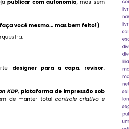
eja
publicar com autonomia
, mas sem
com
liv
nas
liv
(faça você mesmo… mas bem feito!)
sel
rquestra.
esc
div
div
lil
arte:
designer para a capa, revisor,
ma
ma
ne
on KDP
,
plataforma de impressão sob
sel
lém de manter total
controle criativo e
lon
se
pub
um 
ed