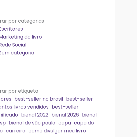
trar por categorias
Escritores
Marketing do livro
Rede Social
Sem categoria
trar por etiqueta
tores
best-seller no brasil
best-seller
ntos livros vendidos
best-seller
nificado
bienal 2022
bienal 2026
bienal
 sp
bienal de são paulo
capa
capa do
ro
carreira
como divulgar meu livro