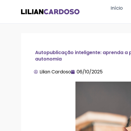
Ir
Início
para
o
conteúdo
Autopublicação inteligente: aprenda a p
autonomia
Lilian Cardoso
06/10/2025