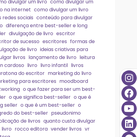
o divulgar um livro
como divulgar um
ro na internet
como divulgar um livro
 redes sociais
conteúdo para divulgar
ro
diferença entre best-seller e long
ler
divulgação de livro
escritor
ritor de sucesso
escritores
formas de
ulgação de livro
ideias criativas para
ulgar livros
lançamento de livro
leitura
ian cardoso
livro
livro infantil
livros
I
F
Y
L
T
P
ratona do escritor
marketing do livro
n
a
o
i
e
i
rketing para escritores
moodboard
s
c
u
n
l
n
tworking
o que fazer para ser um best-
t
e
t
k
e
t
ler
o que significa best-seller
o que é
a
b
u
e
g
e
g seller
o que é um best-seller
o
g
o
b
d
r
r
gredo do best-seller
pseudonimo
r
o
e
i
a
e
licação de livros
quanto custa divulgar
a
k
n
m
s
livro
rocco editora
vender livros
vr
m
t
itora