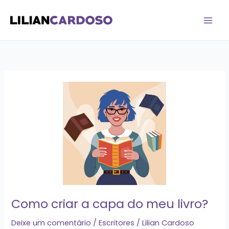
Ir
para
o
conteúdo
Como
criar
a
capa
do
meu
livro?
Como criar a capa do meu livro?
Deixe um comentário
/
Escritores
/
Lilian Cardoso