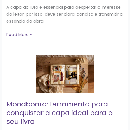
A capa do livro é essencial para despertar o interesse
do leitor, por isso, deve ser clara, concisa e transmitir a
essência da obra
Read More »
Moodboard:
ferramenta
para
conquistar
a
capa
ideal
Moodboard: ferramenta para
para
conquistar a capa ideal para o
o
seu livro
seu
livro