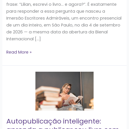
literária
frase: “Lilian, escrevi o livro… e agora?”. É exatamente
para responder a essa pergunta que nasceu a
Imersão Escritores Admiráveis, um encontro presencial
de um dia inteiro, em São Paulo, no dia 4 de setembro
de 2026 — a mesma data da abertura da Bienal
Internacional […]
Read More »
Autopublicação
inteligente:
aprenda
a
publicar
seu
livro
Autopublicação inteligente:
com