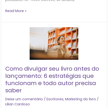
Read More »
Como
divulgar
seu
livro
antes
do
lançamento:
Como divulgar seu livro antes do
6
lançamento: 6 estratégias que
estratégias
funcionam e todo autor precisa
que
funcionam
saber
e
Deixe um comentário
/
Escritores
,
Marketing do livro
/
todo
Lilian Cardoso
autor