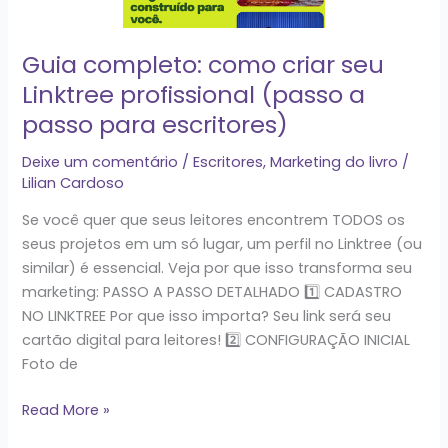
criar
seu
Guia completo: como criar seu
Linktree
Linktree profissional (passo a
profissional
(passo
passo para escritores)
a
Deixe um comentário
/
Escritores
,
Marketing do livro
/
passo
Lilian Cardoso
para
escritores)
Se você quer que seus leitores encontrem TODOS os
seus projetos em um só lugar, um perfil no Linktree (ou
similar) é essencial. Veja por que isso transforma seu
marketing: PASSO A PASSO DETALHADO 1️⃣ CADASTRO
NO LINKTREE Por que isso importa? Seu link será seu
cartão digital para leitores! 2️⃣ CONFIGURAÇÃO INICIAL
Foto de
Read More »