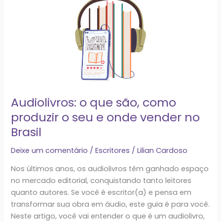
o
que
são,
como
produzir
o
seu
e
onde
Audiolivros: o que são, como
vender
produzir o seu e onde vender no
no
Brasil
Brasil
Deixe um comentário
/
Escritores
/
Lilian Cardoso
Nos últimos anos, os audiolivros têm ganhado espaço
no mercado editorial, conquistando tanto leitores
quanto autores. Se você é escritor(a) e pensa em
transformar sua obra em áudio, este guia é para você.
Neste artigo, você vai entender o que é um audiolivro,