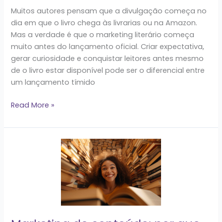
precisa
Muitos autores pensam que a divulgação começa no
saber
dia em que o livro chega às livrarias ou na Amazon.
Mas a verdade é que o marketing literário começa
muito antes do lançamento oficial. Criar expectativa,
gerar curiosidade e conquistar leitores antes mesmo
de o livro estar disponível pode ser o diferencial entre
um lançamento tímido
Read More »
Marketing
de
conteúdo:
por
que
seu
livro