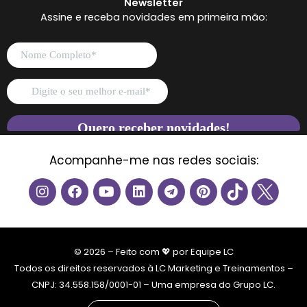
Newsletter
Assine e receba novidades em primeira mão:
Acompanhe-me nas redes sociais:
I
F
Y
L
T
P
n
a
o
i
e
i
s
c
u
n
l
n
t
e
t
k
e
t
a
b
u
e
g
e
g
o
b
d
r
r
© 2026 – Feito com 💖 por Equipe LC
r
o
e
i
a
e
Todos os direitos reservados à LC Marketing e Treinamentos –
a
k
n
m
s
CNPJ: 34.558.158/0001-01 – Uma empresa do Grupo LC.
m
t