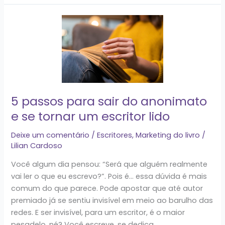
5
passos
para
sair
do
anonimato
e
5 passos para sair do anonimato
se
e se tornar um escritor lido
tornar
um
Deixe um comentário
/
Escritores
,
Marketing do livro
/
escritor
Lilian Cardoso
lido
Você algum dia pensou: “Será que alguém realmente
vai ler o que eu escrevo?”. Pois é… essa dúvida é mais
comum do que parece. Pode apostar que até autor
premiado já se sentiu invisível em meio ao barulho das
redes. E ser invisível, para um escritor, é o maior
pesadelo, né? Você escreve, se dedica,