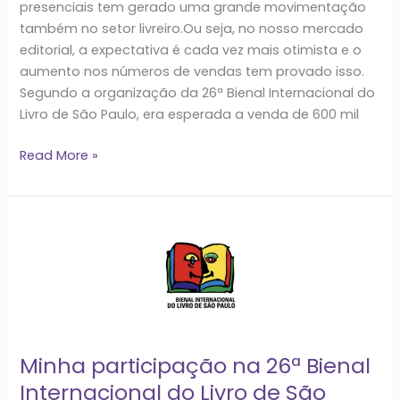
presenciais tem gerado uma grande movimentação
também no setor livreiro.Ou seja, no nosso mercado
editorial, a expectativa é cada vez mais otimista e o
aumento nos números de vendas tem provado isso.
Segundo a organização da 26ª Bienal Internacional do
Livro de São Paulo, era esperada a venda de 600 mil
Read More »
Minha
participação
na
26ª
Bienal
Internacional
do
Minha participação na 26ª Bienal
Livro
Internacional do Livro de São
de