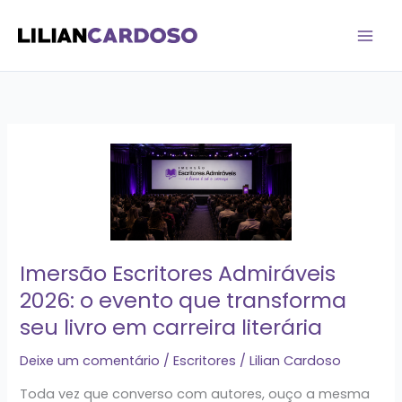
Ir
para
o
conteúdo
Imersão
Escritores
Admiráveis
2026:
o
evento
Imersão Escritores Admiráveis
que
2026: o evento que transforma
transforma
seu livro em carreira literária
seu
livro
Deixe um comentário
/
Escritores
/
Lilian Cardoso
em
carreira
Toda vez que converso com autores, ouço a mesma