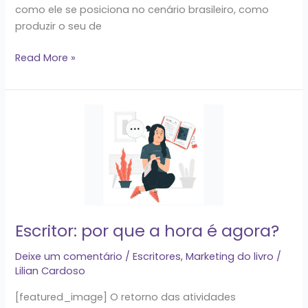
como ele se posiciona no cenário brasileiro, como
produzir o seu de
Read More »
Escritor:
por
que
a
hora
é
agora?
Escritor: por que a hora é agora?
Deixe um comentário
/
Escritores
,
Marketing do livro
/
Lilian Cardoso
[featured_image] O retorno das atividades