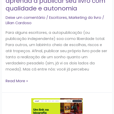
aprenda a publicar seu livro com
qualidade
qualidade e autonomia
e
autonomia
Deixe um comentário
/
Escritores
,
Marketing do livro
/
Lilian Cardoso
Para alguns escritores, a autopublicação (ou
publicação independente) soa como liberdade total.
Para outros, um labirinto cheio de escolhas, riscos e
até tropeços. Afinal, publicar seu próprio livro pode ser
tanto a realização de um sonho quanto um
verdadeiro pesadelo (sim, já vi os dois lados da
moeda). Mas cá entre nós: você já percebeu
Read More »
Guia
completo:
como