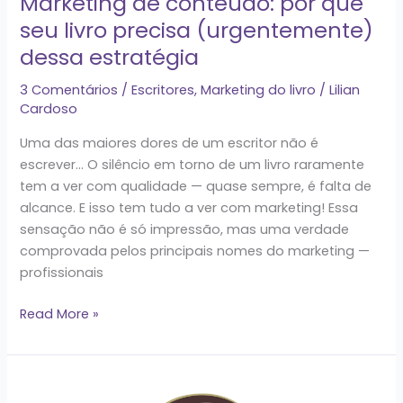
Marketing de conteúdo: por que
precisa
seu livro precisa (urgentemente)
(urgentemente)
dessa estratégia
dessa
estratégia
3 Comentários
/
Escritores
,
Marketing do livro
/
Lilian
Cardoso
Uma das maiores dores de um escritor não é
escrever… O silêncio em torno de um livro raramente
tem a ver com qualidade — quase sempre, é falta de
alcance. E isso tem tudo a ver com marketing! Essa
sensação não é só impressão, mas uma verdade
comprovada pelos principais nomes do marketing —
profissionais
Read More »
Audiolivros: