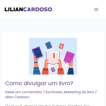
Ir
para
o
conteúdo
Como
divulgar
um
livro?
Como divulgar um livro?
Deixe um comentário
/
Escritores
,
Marketing do livro
/
Lilian Cardoso
[featured_image] Um dos maiores desafios dos