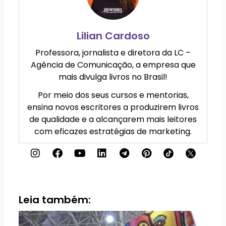
Lilian Cardoso
Professora, jornalista e diretora da LC –
Agência de Comunicação, a empresa que
mais divulga livros no Brasil!
Por meio dos seus cursos e mentorias,
ensina novos escritores a produzirem livros
de qualidade e a alcançarem mais leitores
com eficazes estratégias de marketing.
I
F
Y
L
T
P
n
a
o
i
e
i
s
c
u
n
l
n
t
e
t
k
e
t
a
b
u
e
g
e
g
o
b
d
r
r
Leia também:
r
o
e
i
a
e
a
k
n
m
s