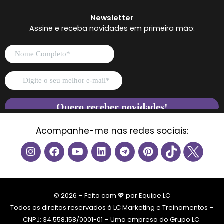
Newsletter
Assine e receba novidades em primeira mão:
Acompanhe-me nas redes sociais:
I
F
Y
L
T
P
n
a
o
i
e
i
s
c
u
n
l
n
t
e
t
k
e
t
a
b
u
e
g
e
g
o
b
d
r
r
© 2026 – Feito com 💖 por Equipe LC
r
o
e
i
a
e
Todos os direitos reservados à LC Marketing e Treinamentos –
a
k
n
m
s
CNPJ: 34.558.158/0001-01 – Uma empresa do Grupo LC.