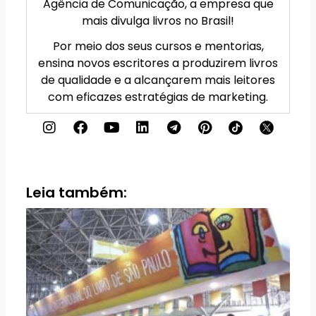
Agência de Comunicação, a empresa que
mais divulga livros no Brasil!
Por meio dos seus cursos e mentorias,
ensina novos escritores a produzirem livros
de qualidade e a alcançarem mais leitores
com eficazes estratégias de marketing.
I
F
Y
L
T
P
n
a
o
i
e
i
s
c
u
n
l
n
t
e
t
k
e
t
a
b
u
e
g
e
g
o
b
d
r
r
Leia também:
r
o
e
i
a
e
a
k
n
m
s
m
t