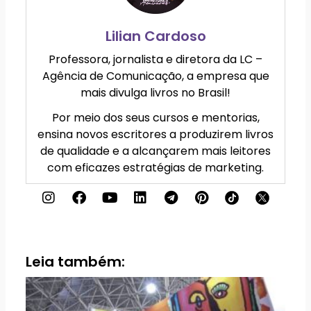
Lilian Cardoso
Professora, jornalista e diretora da LC –
Agência de Comunicação, a empresa que
mais divulga livros no Brasil!
Por meio dos seus cursos e mentorias,
ensina novos escritores a produzirem livros
de qualidade e a alcançarem mais leitores
com eficazes estratégias de marketing.
I
F
Y
L
T
P
n
a
o
i
e
i
s
c
u
n
l
n
t
e
t
k
e
t
a
b
u
e
g
e
g
o
b
d
r
r
Leia também:
r
o
e
i
a
e
a
k
n
m
s
m
t