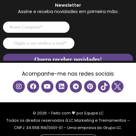
Newsletter
Assine e receba novidades em primeira mão:
Acompanhe-me nas redes sociais:
I
F
Y
L
T
P
n
a
o
i
e
i
s
c
u
n
l
n
t
e
t
k
e
t
a
b
u
e
g
e
g
o
b
d
r
r
© 2026 – Feito com 💖 por Equipe LC
r
o
e
i
a
e
Todos os direitos reservados à LC Marketing e Treinamentos –
a
k
n
m
s
CNPJ: 34.558.158/0001-01 – Uma empresa do Grupo LC.
m
t