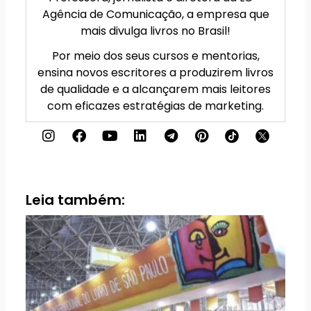
Agência de Comunicação, a empresa que
mais divulga livros no Brasil!
Por meio dos seus cursos e mentorias,
ensina novos escritores a produzirem livros
de qualidade e a alcançarem mais leitores
com eficazes estratégias de marketing.
I
F
Y
L
T
P
n
a
o
i
e
i
s
c
u
n
l
n
t
e
t
k
e
t
a
b
u
e
g
e
g
o
b
d
r
r
Leia também:
r
o
e
i
a
e
a
k
n
m
s
m
t