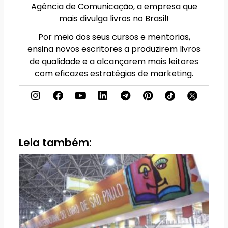
Agência de Comunicação, a empresa que
mais divulga livros no Brasil!
Por meio dos seus cursos e mentorias,
ensina novos escritores a produzirem livros
de qualidade e a alcançarem mais leitores
com eficazes estratégias de marketing.
I
F
Y
L
T
P
n
a
o
i
e
i
s
c
u
n
l
n
t
e
t
k
e
t
a
b
u
e
g
e
g
o
b
d
r
r
Leia também:
r
o
e
i
a
e
a
k
n
m
s
m
t